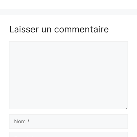
Laisser un commentaire
Commentaire
Nom
E-